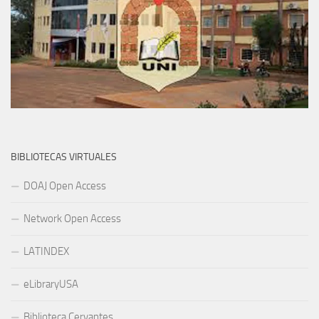
DOAJ Open Access
Network Open Access
LATINDEX
eLibraryUSA
Biblioteca Cervantes
REVA – CONACYT
Dialnet
MÁS