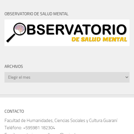
ARCHIVOS
Archivos
CONTACTO
Facultad de Humanidades, Ciencias Sociales y Cultura Guaraní
Teléfono: +595981 182304
Email: secretariageneralhuma@uni.edu.py
SÍGUENOS
Facebook
ADMINISTRAR SITIO