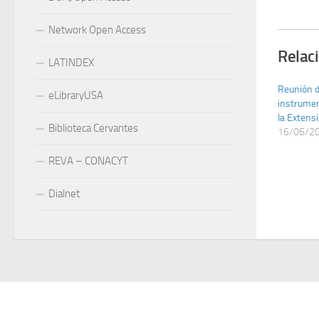
Network Open Access
Relac
LATINDEX
Reunión d
eLibraryUSA
instrumen
la Extens
Biblioteca Cervantes
16/06/2
REVA – CONACYT
Dialnet