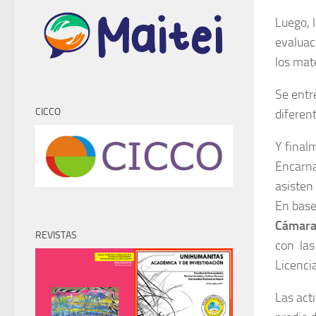
Luego, 
evaluaci
los mate
Se entre
CICCO
diferen
Y final
Encarna
asisten
En base
Cámara
REVISTAS
con las
Licencia
Las act