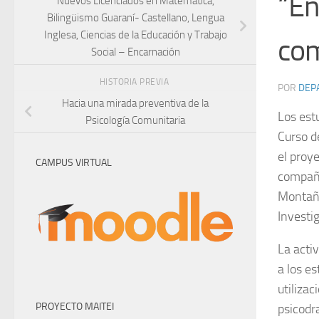
“En
Nuevos Licenciados en Matemática,
Bilingüismo Guaraní- Castellano, Lengua
Inglesa, Ciencias de la Educación y Trabajo
com
Social – Encarnación
HISTORIA PREVIA
POR
DEP
Hacia una mirada preventiva de la
Los estu
Psicología Comunitaria
Curso d
el proy
CAMPUS VIRTUAL
compañí
Montañe
Investig
La acti
a los es
utiliza
PROYECTO MAITEI
psicodr