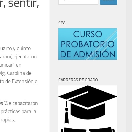
 sentir,
CPA
cuarto y quinto
araní, ejecutaron
unicar” en
g. Carolina de
CARRERAS DE GRADO
o de Extensión e
n”.
Se capacitaron
 prácticas para la
rapias,