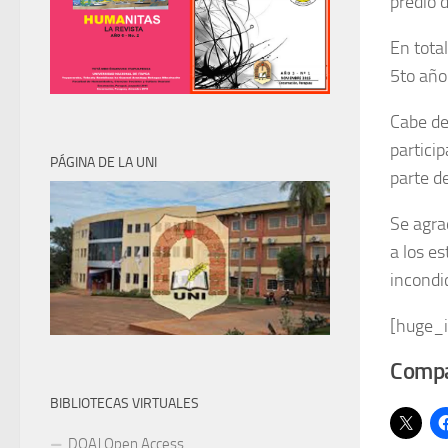
predio 
En tota
5to año
Cabe de
partici
PÁGINA DE LA UNI
parte d
Se agra
a los es
incondic
[huge_i
Compa
BIBLIOTECAS VIRTUALES
DOAJ Open Access