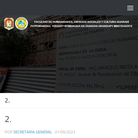
Saltar al contenido
2.
2.
POR
SECRETARIA GENERAL
·
01/09/2023