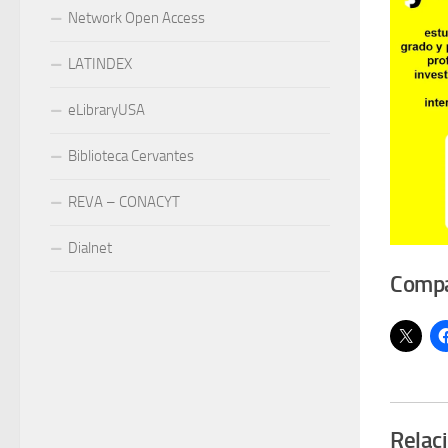
Network Open Access
LATINDEX
eLibraryUSA
Biblioteca Cervantes
REVA – CONACYT
Dialnet
Compa
Relac