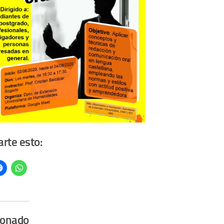
rte esto:
ionado