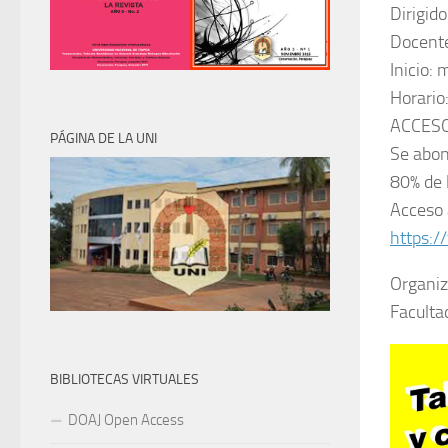
Dirigid
Docente
Inicio: 
Horario
ACCESO
PÁGINA DE LA UNI
Se abon
80% de 
Acceso 
https:
Organiz
Faculta
BIBLIOTECAS VIRTUALES
DOAJ Open Access