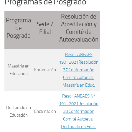
Programas de Posgrado
Resolución de
Programa
Sede /
Acreditación y
de
Filial
Comité de
Posgrado
Autoevaluación
Resol. ANEAES
190_2021
Resolución
Maestría en
Encarnación
37 Conformación
Educación
Comité Autoeval.
Maestría en Educ.
Resol. ANEAES Nº
191_2021
Resolución
Doctorado en
Encarnación
38 Conformación
Educación
Comité Autoeval.
Doctorado en Educ.