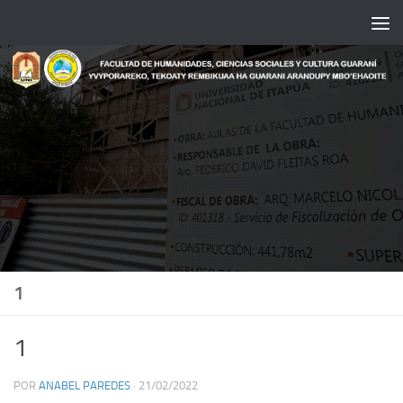
Saltar al contenido
1
1
POR
ANABEL PAREDES
·
21/02/2022