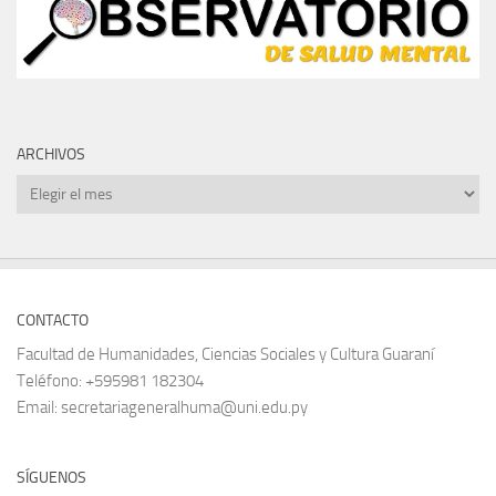
ARCHIVOS
Archivos
CONTACTO
Facultad de Humanidades, Ciencias Sociales y Cultura Guaraní
Teléfono: +595981 182304
Email: secretariageneralhuma@uni.edu.py
SÍGUENOS