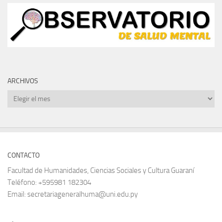
ARCHIVOS
Archivos
CONTACTO
Facultad de Humanidades, Ciencias Sociales y Cultura Guaraní
Teléfono: +595981 182304
Email: secretariageneralhuma@uni.edu.py