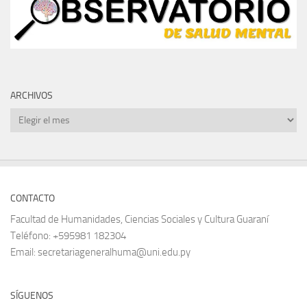
ARCHIVOS
Archivos
CONTACTO
Facultad de Humanidades, Ciencias Sociales y Cultura Guaraní
Teléfono: +595981 182304
Email: secretariageneralhuma@uni.edu.py
SÍGUENOS