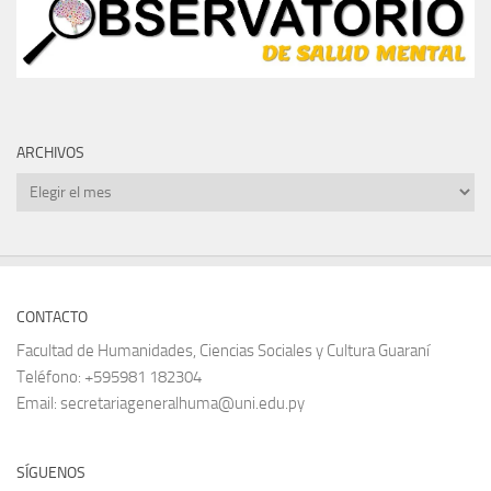
ARCHIVOS
Archivos
CONTACTO
Facultad de Humanidades, Ciencias Sociales y Cultura Guaraní
Teléfono: +595981 182304
Email: secretariageneralhuma@uni.edu.py
SÍGUENOS