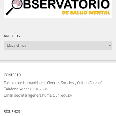
ARCHIVOS
Archivos
CONTACTO
Facultad de Humanidades, Ciencias Sociales y Cultura Guaraní
Teléfono: +595981 182304
Email: secretariageneralhuma@uni.edu.py
SÍGUENOS