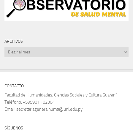
ARCHIVOS
Archivos
CONTACTO
Facultad de Humanidades, Ciencias Sociales y Cultura Guaraní
Teléfono: +595981 182304
Email: secretariageneralhuma@uni.edu.py
SÍGUENOS