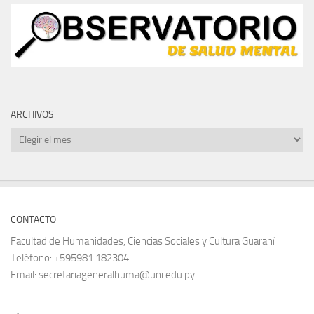
ARCHIVOS
Archivos
CONTACTO
Facultad de Humanidades, Ciencias Sociales y Cultura Guaraní
Teléfono: +595981 182304
Email: secretariageneralhuma@uni.edu.py